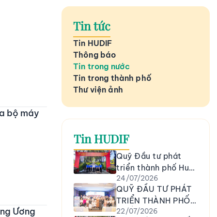
Tin tức
Tin HUDIF
Thông báo
Tin trong nước
Tin trong thành phố
Thư viện ảnh
của bộ máy
Tin HUDIF
Quỹ Đầu tư phát
triển thành phố Huế
24/07/2026
tổ chức hoạt động
QUỸ ĐẦU TƯ PHÁT
kỷ niệm 79 năm
TRIỂN THÀNH PHỐ
Ngày Thương binh -
ung Ương
22/07/2026
HUẾ THAM GIA
Liệt sĩ (27/7/1947 –