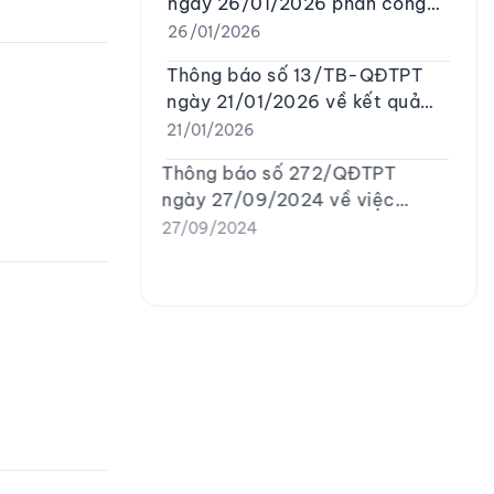
ngày 26/01/2026 phân công
lịch trực Tết nguyên đán 2026
26/01/2026
Thông báo số 13/TB-QĐTPT
ngày 21/01/2026 về kết quả
đối thoại tại nơi làm việc đối
21/01/2026
với dự thảo Quy chế quản lý
Thông báo số 272/QĐTPT
lao động, tiền lương, thù lao,
ngày 27/09/2024 về việc
tiền thưởng của Quỹ Đầu tư
tuyển dụng người lao động của
27/09/2024
phát triển thành phố Huế
Quỹ Đầu tư phát triển tỉnh
Thừa Thiên Huế
Xem thêm