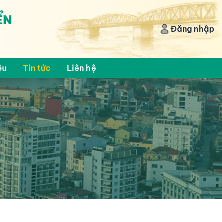
ỂN
Đăng nhập
ệu
Tin tức
Liên hệ