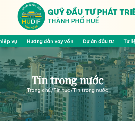
QUỸ ĐẦU TƯ PHÁT TRI
THÀNH PHỐ HUẾ
hiệp vụ
Hướng dẫn vay vốn
Dự án đầu tư
Tư li
Tin trong nước
Trang chủ
/
Tin tức
/
Tin trong nước