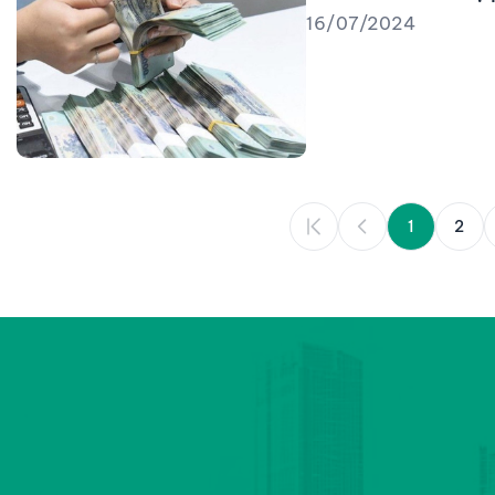
16/07/2024
1
2
QUỸ ĐẦU TƯ PHÁT TRIỂN THÀNH PHỐ HUẾ
Số 55, đường Hai Bà Trưng, phường Thuận Hóa