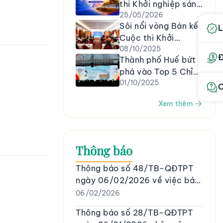
thi Khởi nghiệp sáng
2026): BẬC ĐẠI TRÍ
25/05/2026
tạo thành phố Huế
TÀI VÀ DI SẢN BÁCH
Sôi nổi vòng Bán kết
năm 2026
L
KHOA CHO THẾ HỆ
Cuộc thi Khởi
HÔM NAY
08/10/2025
nghiệp sáng tạo
Đ
Thành phố Huế bứt
thành phố Huế năm
phá vào Top 5 Chỉ
2025
01/10/2025
số Đổi mới sáng tạo
C
cấp địa phương (PII)
Xem thêm
năm 2025
Thông báo
Thông báo số 48/TB-QĐTPT
ngày 06/02/2026 về việc bán
thanh lý tài sản, công cụ dụng
06/02/2026
cụ văn phòng
Thông báo số 28/TB-QĐTPT