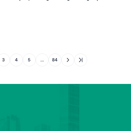
3
4
5
...
84
GIỚI THIỆU
HƯỚNG DẪN VAY VỐN
, thành phố
DỰ ÁN CỦA QUỸ