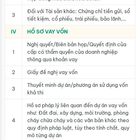
Đối với Tài sản khác: Chứng chỉ tiền gửi, sổ
3
tiết kiệm, cổ phiếu, trái phiếu, bảo lãnh,…
IV
HỒ SƠ VAY VỐN
Nghị quyết/Biên bản họp/Quyết định của
1
cấp có thẩm quyền của doanh nghiệp
thông qua khoản vay
2
Giấy đề nghị vay vốn
Thuyết minh dự án/phương án sử dụng vốn
3
khả thi
Hồ sơ pháp lý liên quan đến dự án vay vốn
như: Đất đai, xây dựng, môi trường, phòng
4
cháy chữa cháy và các văn bản khác theo
quy định pháp luật, tùy theo tính chất, quy
mô từng dự án