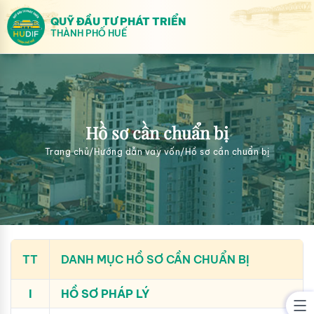
QUỸ ĐẦU TƯ PHÁT TRIỂN
THÀNH PHỐ HUẾ
Hồ sơ cần chuẩn bị
Trang chủ
/
Hướng dẫn vay vốn
/
Hồ sơ cần chuẩn bị
TT
DANH MỤC HỒ SƠ CẦN CHUẨN BỊ
I
HỒ SƠ PHÁP LÝ