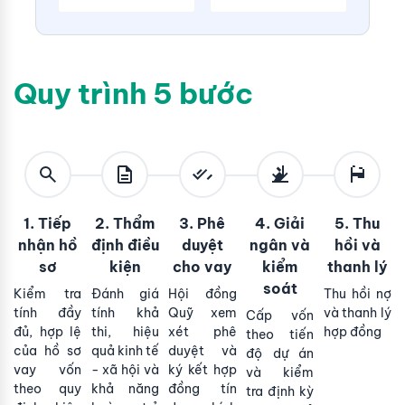
Quy trình 5 bước
1. Tiếp
2. Thẩm
3. Phê
4. Giải
5. Thu
nhận hồ
định điều
duyệt
ngân và
hồi và
sơ
kiện
cho vay
kiểm
thanh lý
soát
Kiểm tra
Đánh giá
Hội đồng
Thu hồi nợ
tính đầy
tính khả
Quỹ xem
và thanh lý
Cấp vốn
đủ, hợp lệ
thi, hiệu
xét phê
hợp đồng
theo tiến
của hồ sơ
quả kinh tế
duyệt và
độ dự án
vay vốn
- xã hội và
ký kết hợp
và kiểm
theo quy
khả năng
đồng tín
tra định kỳ