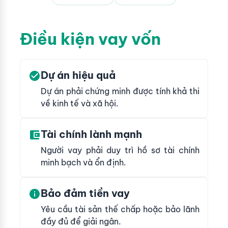
khu
tầng
lĩnh
công
xã
vực
nghiệp,
hội
đầu
Điều kiện vay vốn
cụm
tư,
công
cho
nghiệp,
vay
khu
Dự án hiệu quả
giai
chế
Dự án phải chứng minh được tính khả thi
đoạn
xuất,
về kinh tế và xã hội.
2002
khu
-
kinh
2025
Tài chính lành mạnh
tế,
cụm
Người vay phải duy trì hồ sơ tài chính
công
minh bạch và ổn định.
nghiệp
làng
Bảo đảm tiền vay
nghề;
sản
Yêu cầu tài sản thế chấp hoặc bảo lãnh
xuất
đầy đủ để giải ngân.